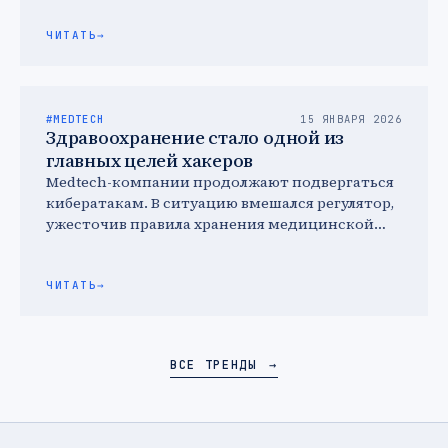
научно-техническую кооперацию с
зарубежными партнерами.
ЧИТАТЬ
→
#MEDTECH
15 ЯНВАРЯ 2026
Здравоохранение стало одной из
главных целей хакеров
Medtech-компании продолжают подвергаться
кибератакам. В ситуацию вмешался регулятор,
ужесточив правила хранения медицинской
информации, а сами компании вкладываются
в усиление защиты.
ЧИТАТЬ
→
ВСЕ ТРЕНДЫ
→