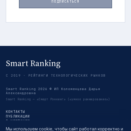
ПОДПИСАТЬСЯ
Smart Ranking
С 2019 · РЕЙТИНГИ ТЕХНОЛОГИЧЕСКИХ РЫНКОВ
Smart Ranking 2026 © ИП Коломенцева Дарья
Александровна
Smart Ranking — «Смарт Рэнкинг» («умное ранжирование»)
КОНТАКТЫ
ПУБЛИКАЦИИ
О КОМПАНИИ
РЕЙТИНГИ
Мы используем cookie, чтобы сайт работал корректно и
ТРЕНДЫ