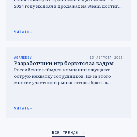
2024 году их доля в продажах на Steam достигла
48%. Это подтверждает, что …
ЧИТАТЬ
→
#GAMEDEV
13 АВГУСТА 2025
Разработчики игр борются за кадры
Российские геймдев-компании ощущают
острую нехватку сотрудников. Из-за этого
многие участники рынка готовы брать в
команду junior-разработчиков и сотрудничать
с вузами и образовательными …
ЧИТАТЬ
→
ВСЕ ТРЕНДЫ
→