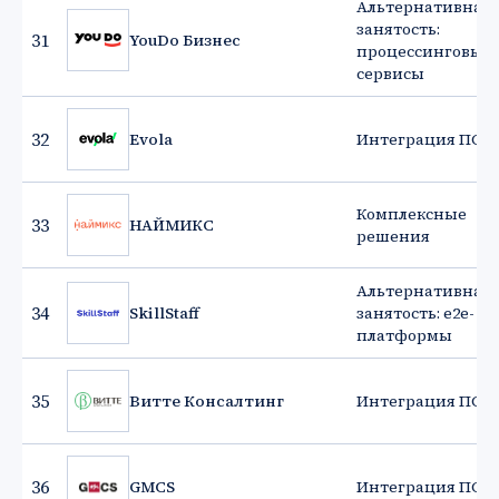
Альтернативная
занятость:
31
YouDo Бизнес
процессинговые
сервисы
32
Evola
Интеграция ПО
Комплексные
33
НАЙМИКС
решения
Альтернативная
34
SkillStaff
занятость: e2e-
платформы
35
Витте Консалтинг
Интеграция ПО
36
GMCS
Интеграция ПО