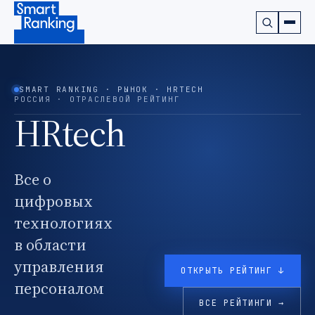
Подписаться на наш канал в Telegram (откроется в ново
SMART RANKING · РЫНОК · HRTECH
РОССИЯ · ОТРАСЛЕВОЙ РЕЙТИНГ
HRtech
Все о
цифровых
технологиях
в области
управления
ОТКРЫТЬ РЕЙТИНГ ↓
персоналом
ВСЕ РЕЙТИНГИ →