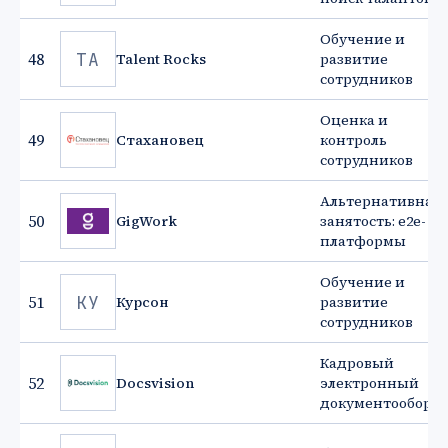
Обучение и
TA
48
Talent Rocks
развитие
сотрудников
Оценка и
49
Стахановец
контроль
сотрудников
Альтернативная
50
GigWork
занятость: e2e-
платформы
Обучение и
КУ
51
Курсон
развитие
сотрудников
Кадровый
52
Docsvision
электронный
документооборот