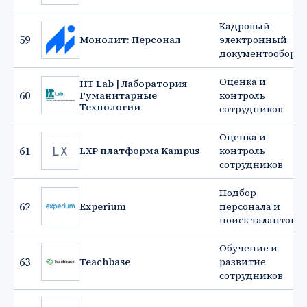
Кадровый
59
Монолит: Персонал
электронный
документооборот
Оценка и
HT Lab | Лаборатория
60
Гуманитарные
контроль
Технологии
сотрудников
Оценка и
LX
61
LXP платформа Kampus
контроль
сотрудников
Подбор
62
Experium
персонала и
поиск талантов
Обучение и
63
Teachbase
развитие
сотрудников