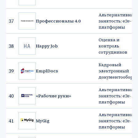
Альтернативная
37
Профессионалы 4.0
занятость: e2e-
платформы
Оценка и
HA
38
Happy Job
контроль
сотрудников
Кадровый
39
EmplDocs
электронный
документооборот
Альтернативная
40
«Рабочие руки»
занятость: e2e-
платформы
Альтернативная
41
MyGig
занятость: e2e-
платформы