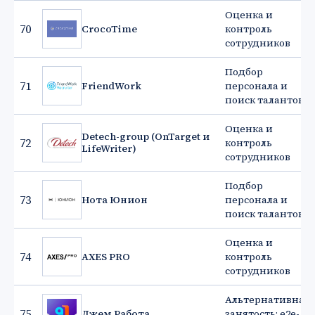
Оценка и
70
CrocoTime
контроль
сотрудников
Подбор
71
FriendWork
персонала и
поиск талантов
Оценка и
Detech-group (OnTarget и
72
контроль
LifeWriter)
сотрудников
Подбор
73
Нота Юнион
персонала и
поиск талантов
Оценка и
74
AXES PRO
контроль
сотрудников
Альтернативная
75
Джем Работа
занятость: e2e-