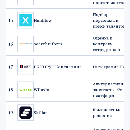
поиск талантов
Подбор
15
Huntflow
персонала и
поиск талантов
Оценка и
16
SearchInform
контроль
сотрудников
17
ГК КОРУС Консалтинг
Интеграция ПО
Альтернативная
18
Wibedo
занятость: e2e-
платформы
Комплексные
19
Skillaz
решения
Альтернативная