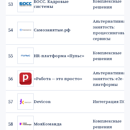
Комплексные
БОСС. Кадровые
53
системы
решения
Альтернативная
занятость:
54
Самозанятые.рф
процессинговые
сервисы
Комплексные
55
HR-платформа «Пульс»
решения
Альтернативная
56
«Работа — это просто»
занятость: e2e-
платформы
57
Devicon
Интеграция ПО
Комплексные
58
МояКоманда
решения