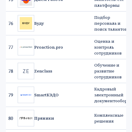
платформы
Подбор
76
Буду
персонала и
поиск талантов
Оценка и
77
Proaction.pro
контроль
сотрудников
Обучение и
ZE
78
Zenclass
развитие
сотрудников
Кадровый
79
SmartКЭДО
электронный
документооборот
Комплексные
80
Пряники
решения