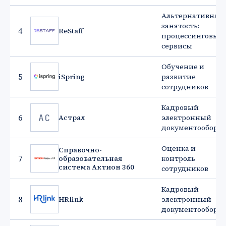
Альтернативная
занятость:
4
ReStaff
процессинговые
сервисы
Обучение и
5
iSpring
развитие
сотрудников
Кадровый
АС
6
Астрал
электронный
документооборот
Оценка и
Справочно-
7
образовательная
контроль
система Актион 360
сотрудников
Кадровый
8
HRlink
электронный
документооборот