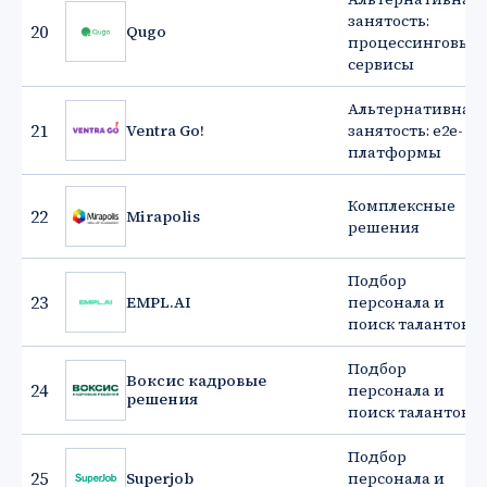
занятость:
20
Qugo
процессинговые
сервисы
Альтернативная
21
Ventra Go!
занятость: e2e-
платформы
Комплексные
22
Mirapolis
решения
Подбор
23
EMPL.AI
персонала и
поиск талантов
Подбор
Воксис кадровые
24
персонала и
решения
поиск талантов
Подбор
25
Superjob
персонала и