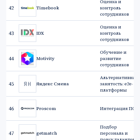
Оценка и
42
Timebook
контроль
сотрудников
Оценка и
43
IDX
контроль
сотрудников
Обучение и
44
Motivity
развитие
сотрудников
Альтернативная
ЯН
45
Яндекс Смена
занятость: e2e-
платформы
46
Proscom
Интеграция ПО
Подбор
47
getmatch
персонала и
поиск талантов