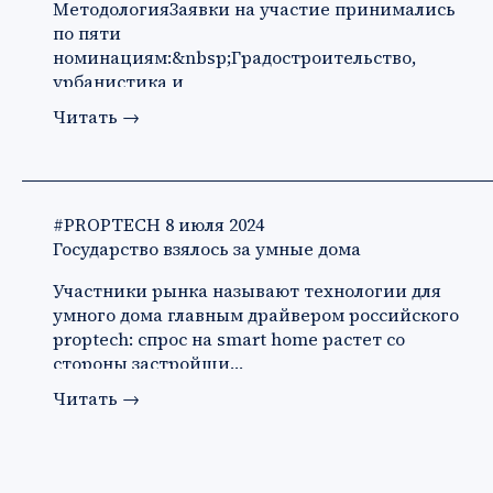
МетодологияЗаявки на участие принимались
по пяти
номинациям:&nbsp;Градостроительство,
урбанистика и
архитектура&nbsp;Технологии&nbsp;Продук…
Читать
→
#PROPTECH
8 июля 2024
Государство взялось за умные дома
Участники рынка называют технологии для
умного дома главным драйвером российского
proptech: спрос на smart home растет со
стороны застройщи…
Читать
→