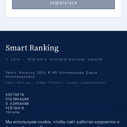
ПОДПИСАТЬСЯ
Smart Ranking
С 2019 · РЕЙТИНГИ ТЕХНОЛОГИЧЕСКИХ РЫНКОВ
Smart Ranking 2026 © ИП Коломенцева Дарья
Александровна
Smart Ranking — «Смарт Рэнкинг» («умное ранжирование»)
КОНТАКТЫ
ПУБЛИКАЦИИ
О КОМПАНИИ
РЕЙТИНГИ
ТРЕНДЫ
МЕТОДИКА
Мы используем cookie, чтобы сайт работал корректно и
TELEGRAM →
ПОЛИТИКА КОНФИДЕНЦИАЛЬНОСТИ