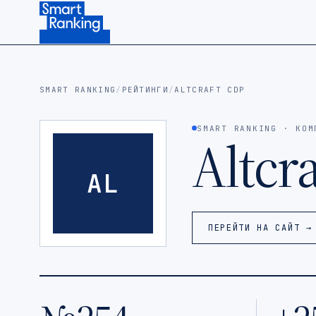
Подписаться на наш канал в Telegram (откроется в ново
SMART RANKING
/
РЕЙТИНГИ
/
ALTCRAFT CDP
SMART RANKING · КОМ
Altcr
AL
ПЕРЕЙТИ НА САЙТ →