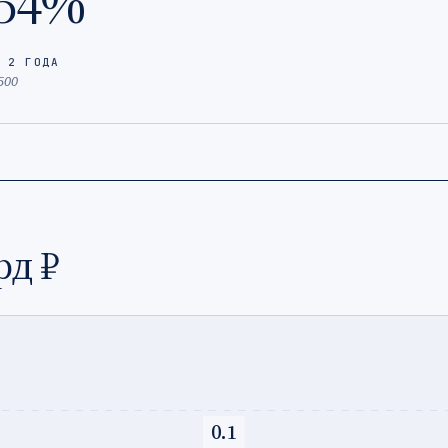
54%
 2 ГОДА
500
рд ₽
0.1