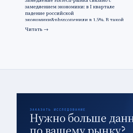
Замедление HRtech-рынка связано с
замедлением экономики: в I квартале
падение российской
экономики&nbsp;оценили в 1,5%. В такой
ситуации ко…
Читать
→
ЗАКАЗАТЬ ИССЛЕДОВАНИЕ
Нужно больше дан
по вашему рынку?