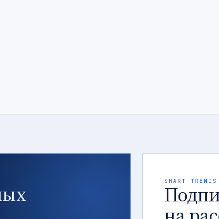
SMART TRENDS
ных
Подпи
на ра