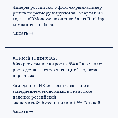
Лидеры российского финтех-рынкаЛидер
рынка по размеру выручки за I квартал 2026
года — «ЮMoney»: по оценке Smart Ranking,
компания заработа…
Читать
→
#HRtech
11 июня 2026
Эйчартех-рынок вырос на 9% в I квартале:
рост сдерживается стагнацией подбора
персонала
Замедление HRtech-рынка связано с
замедлением экономики: в I квартале
падение российской
экономики&nbsp;оценили в 1,5%. В такой
ситуации ко…
Читать
→