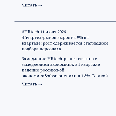
Читать
→
#HRtech
11 июня 2026
Эйчартех-рынок вырос на 9% в I
квартале: рост сдерживается стагнацией
подбора персонала
Замедление HRtech-рынка связано с
замедлением экономики: в I квартале
падение российской
экономики&nbsp;оценили в 1,5%. В такой
ситуации ко…
Читать
→