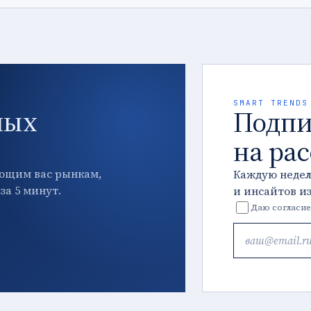
SMART TRENDS
ных
Подпи
на ра
ющим вас рынкам,
Каждую неде
за 5 минут.
и инсайтов и
Даю согласие