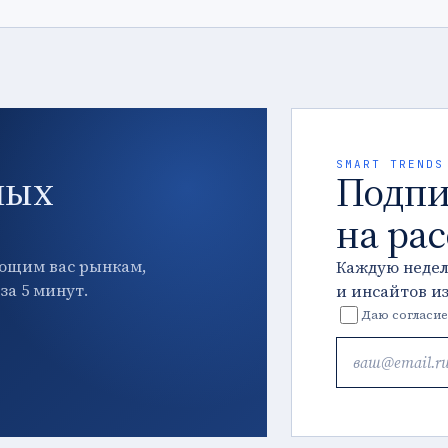
SMART TRENDS
ных
Подпи
на ра
ющим вас рынкам,
Каждую неде
за 5 минут.
и инсайтов и
Даю согласие