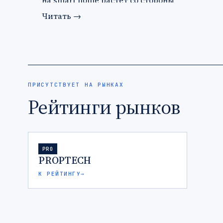
на smart home растет со стороны
застройщи…
Читать
→
ПРИСУТСТВУЕТ НА РЫНКАХ
Рейтинги рынков
PRO
PROPTECH
К РЕЙТИНГУ
→