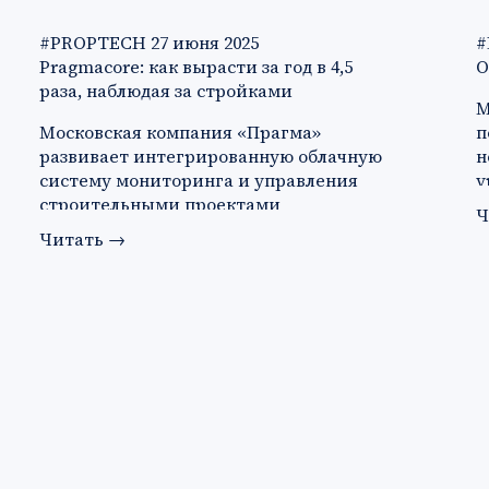
#PROPTECH
27 июня 2025
#
Pragmacore: как вырасти за год в 4,5
О
раза, наблюдая за стройками
М
Московская компания «Прагма»
п
развивает интегрированную облачную
н
систему мониторинга и управления
у
строительными проектами
а
Ч
Pragmacore. В 2023…
Читать
→