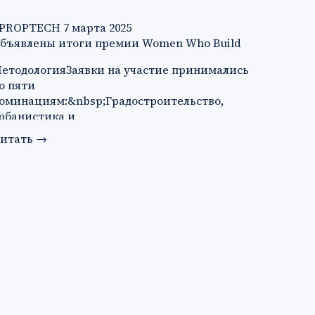
PROPTECH
7 марта 2025
бъявлены итоги премии Women Who Build
етодологияЗаявки на участие принимались
о пяти
оминациям:&nbsp;Градостроительство,
рбанистика и
рхитектура&nbsp;Технологии&nbsp;Продук…
итать
→