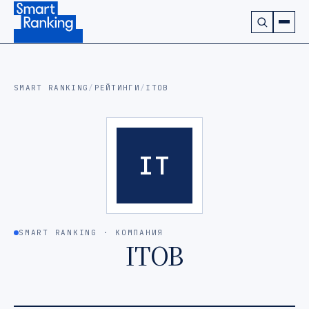
Подписаться на наш канал в Telegram (откроется в ново
SMART RANKING
/
РЕЙТИНГИ
/
ITOB
IT
SMART RANKING · КОМПАНИЯ
ITOB