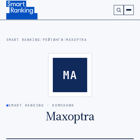
Подписаться на наш канал в Telegram (откроется в ново
SMART RANKING
/
РЕЙТИНГИ
/
MAXOPTRA
MA
SMART RANKING · КОМПАНИЯ
Maxoptra