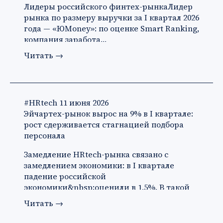
Лидеры российского финтех-рынкаЛидер
рынка по размеру выручки за I квартал 2026
года — «ЮMoney»: по оценке Smart Ranking,
компания заработа…
Читать
→
#HRtech
11 июня 2026
Эйчартех-рынок вырос на 9% в I квартале:
рост сдерживается стагнацией подбора
персонала
Замедление HRtech-рынка связано с
замедлением экономики: в I квартале
падение российской
экономики&nbsp;оценили в 1,5%. В такой
ситуации ко…
Читать
→