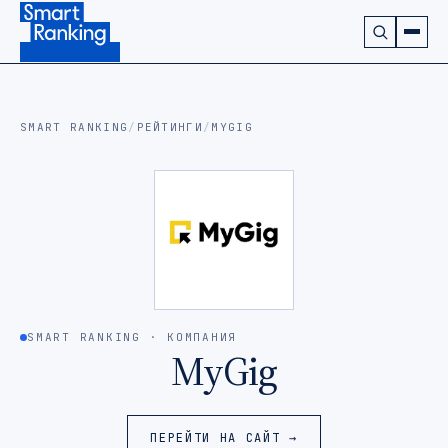
Подписаться на наш канал в Telegram (откроется в ново
SMART RANKING
/
РЕЙТИНГИ
/
MYGIG
SMART RANKING · КОМПАНИЯ
MyGig
ПЕРЕЙТИ НА САЙТ →