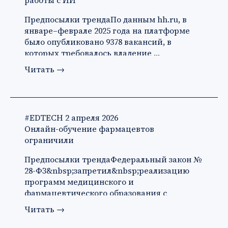
работы с ИИ
Предпосылки трендаПо данным hh.ru, в
январе–феврале 2025 года на платформе
было опубликовано 9378 вакансий, в
которых требовалось владение …
Читать
→
#EDTECH
2 апреля 2026
Онлайн-обучение фармацевтов
ограничили
Предпосылки трендаФедеральный закон №
28-ФЗ&nbsp;запретил&nbsp;реализацию
программ медицинского и
фармацевтического образования с
применени…
Читать
→