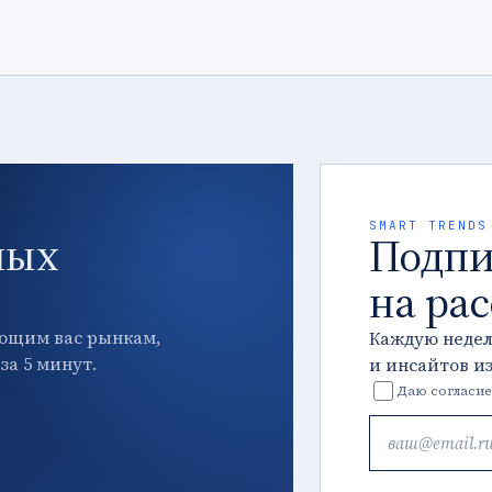
SMART TRENDS
ных
Подпи
на ра
ющим вас рынкам,
Каждую неде
за 5 минут.
и инсайтов и
Даю согласие