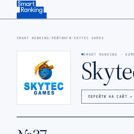
Подписаться на наш канал в Telegram (откроется в ново
SMART RANKING
/
РЕЙТИНГИ
/
SKYTEC GAMES
SMART RANKING · КОМ
Skyt
ПЕРЕЙТИ НА САЙТ →