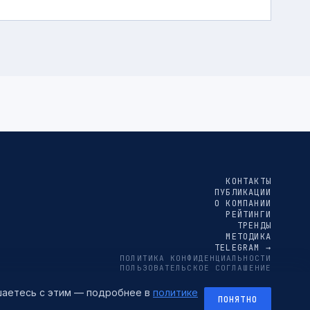
КОНТАКТЫ
ПУБЛИКАЦИИ
О КОМПАНИИ
РЕЙТИНГИ
ТРЕНДЫ
МЕТОДИКА
TELEGRAM →
ПОЛИТИКА КОНФИДЕНЦИАЛЬНОСТИ
ПОЛЬЗОВАТЕЛЬСКОЕ СОГЛАШЕНИЕ
СОГЛАСИЕ НА ОБРАБОТКУ ПЕРСОНАЛЬНЫХ ДАННЫХ
ашаетесь с этим — подробнее в
политике
ПОНЯТНО