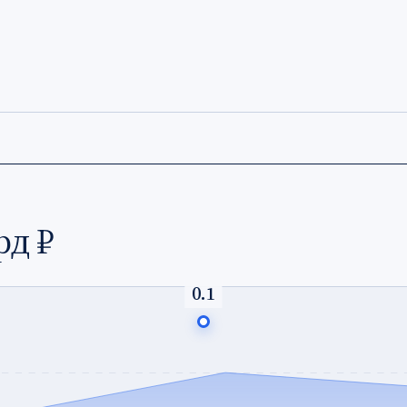
рд ₽
0.1