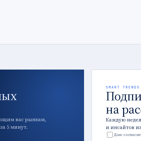
SMART TRENDS
ных
Подпи
на ра
ющим вас рынкам,
Каждую неде
за 5 минут.
и инсайтов и
Даю согласие