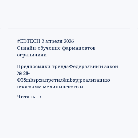
#EDTECH
2 апреля 2026
Онлайн-обучение фармацевтов
ограничили
Предпосылки трендаФедеральный закон
№ 28-
ФЗ&nbsp;запретил&nbsp;реализацию
программ медицинского и
фармацевтического образования с
Читать
→
применени…