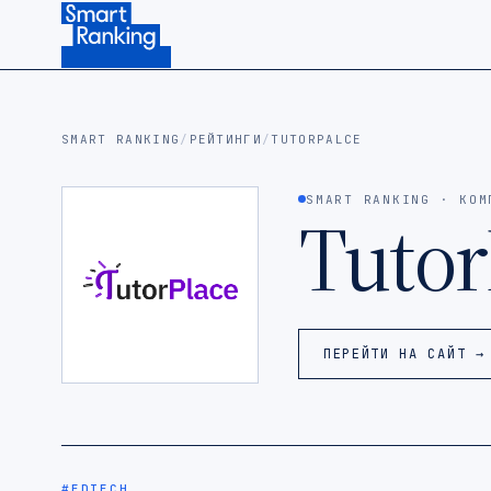
Подписаться на наш канал в Telegram (откроется в ново
SMART RANKING
/
РЕЙТИНГИ
/
TUTORPALCE
SMART RANKING · КОМ
Tutor
ПЕРЕЙТИ НА САЙТ →
#EDTECH