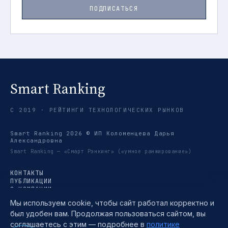
ПОДПИСАТЬСЯ
Smart Ranking
С 2019 · РЕЙТИНГИ ТЕХНОЛОГИЧЕСКИХ РЫНКОВ
Smart Ranking 2026 © ИП Коломенцева Дарья
Александровна
Smart Ranking — «Смарт Рэнкинг» («умное ранжирование»)
КОНТАКТЫ
ПУБЛИКАЦИИ
О КОМПАНИИ
РЕЙТИНГИ
Мы используем cookie, чтобы сайт работал корректно и
ТРЕНДЫ
был удобен вам. Продолжая пользоваться сайтом, вы
МЕТОДИКА
TELEGRAM →
соглашаетесь с этим — подробнее в
политике