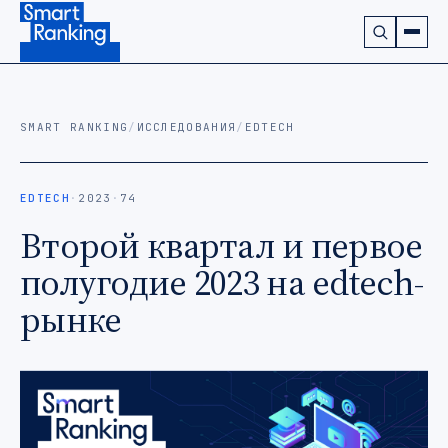
Подписаться на наш канал в Telegram (откроется в ново
SMART RANKING
/
ИССЛЕДОВАНИЯ
/
EDTECH
EDTECH
·
2023
·
74
Второй квартал и первое
полугодие 2023 на edtech-
рынке