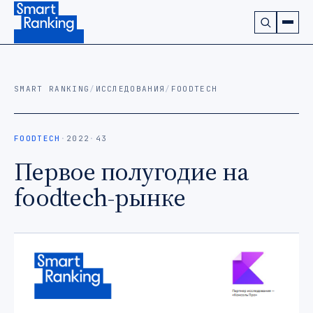
Подписаться на наш канал в Telegram (откроется в ново
SMART RANKING
/
ИССЛЕДОВАНИЯ
/
FOODTECH
FOODTECH
·
2022
·
43
Первое полугодие на
foodtech-рынке