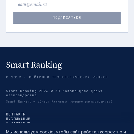
ПОДПИСАТЬСЯ
Smart Ranking
С 2019 · РЕЙТИНГИ ТЕХНОЛОГИЧЕСКИХ РЫНКОВ
Smart Ranking 2026 © ИП Коломенцева Дарья
Александровна
Smart Ranking — «Смарт Рэнкинг» («умное ранжирование»)
КОНТАКТЫ
ПУБЛИКАЦИИ
О КОМПАНИИ
РЕЙТИНГИ
Мы используем cookie, чтобы сайт работал корректно и
ТРЕНДЫ