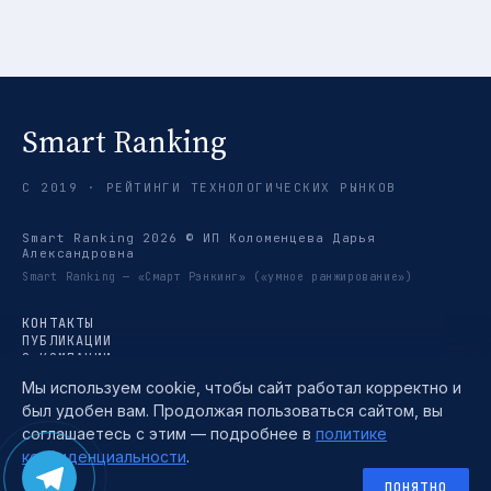
Smart Ranking
С 2019 · РЕЙТИНГИ ТЕХНОЛОГИЧЕСКИХ РЫНКОВ
Smart Ranking 2026 © ИП Коломенцева Дарья
Александровна
Smart Ranking — «Смарт Рэнкинг» («умное ранжирование»)
КОНТАКТЫ
ПУБЛИКАЦИИ
О КОМПАНИИ
РЕЙТИНГИ
Мы используем cookie, чтобы сайт работал корректно и
ТРЕНДЫ
был удобен вам. Продолжая пользоваться сайтом, вы
МЕТОДИКА
TELEGRAM →
соглашаетесь с этим — подробнее в
политике
ПОЛИТИКА КОНФИДЕНЦИАЛЬНОСТИ
конфиденциальности
.
ПОЛЬЗОВАТЕЛЬСКОЕ СОГЛАШЕНИЕ
СОГЛАСИЕ НА ОБРАБОТКУ ПЕРСОНАЛЬНЫХ ДАННЫХ
ПОНЯТНО