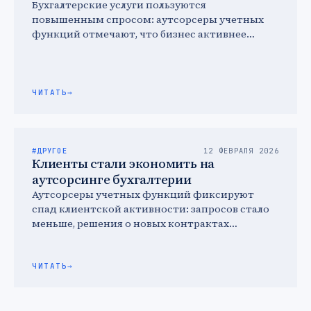
Бухгалтерские услуги пользуются
повышенным спросом: аутсорсеры учетных
функций отмечают, что бизнес активнее
обращается за сопровождением бухгалтерии в
связи с налоговой реформой.
ЧИТАТЬ
→
#ДРУГОЕ
12 ФЕВРАЛЯ 2026
Клиенты стали экономить на
аутсорсинге бухгалтерии
Аутсорсеры учетных функций фиксируют
спад клиентской активности: запросов стало
меньше, решения о новых контрактах
принимаются дольше, а средний чек
снижается. Это отражается …
ЧИТАТЬ
→