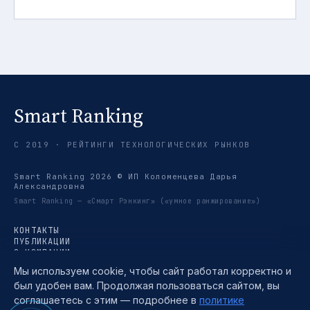
Smart Ranking
С 2019 · РЕЙТИНГИ ТЕХНОЛОГИЧЕСКИХ РЫНКОВ
Smart Ranking 2026 © ИП Коломенцева Дарья
Александровна
Smart Ranking — «Смарт Рэнкинг» («умное ранжирование»)
КОНТАКТЫ
ПУБЛИКАЦИИ
О КОМПАНИИ
РЕЙТИНГИ
Мы используем cookie, чтобы сайт работал корректно и
ТРЕНДЫ
был удобен вам. Продолжая пользоваться сайтом, вы
МЕТОДИКА
TELEGRAM →
соглашаетесь с этим — подробнее в
политике
ПОЛИТИКА КОНФИДЕНЦИАЛЬНОСТИ