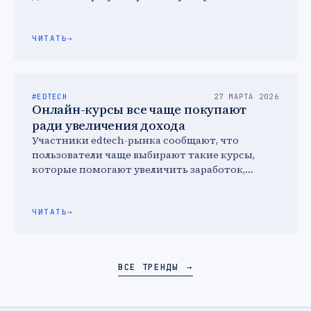
ограничения на использование
дистанционных технологий …
ЧИТАТЬ
→
#EDTECH
27 МАРТА 2026
Онлайн-курсы все чаще покупают
ради увеличения дохода
Участники edtech-рынка сообщают, что
пользователи чаще выбирают такие курсы,
которые помогают увеличить заработок,
освоить профессию с более высокой зарплатой
или улучшают качество …
ЧИТАТЬ
→
ВСЕ ТРЕНДЫ
→