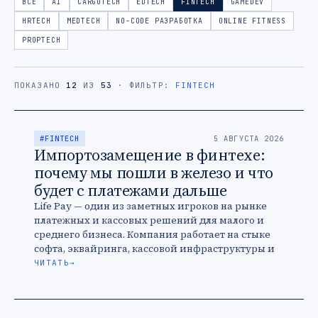
ВСЕ
AI
CARGOTECH
EDTECH
FINTECH
GAMEDEV
HRTECH
MEDTECH
NO-CODE РАЗРАБОТКА
ONLINE FITNESS
PROPTECH
ПОКАЗАНО
12
ИЗ
53
· ФИЛЬТР:
FINTECH
#FINTECH
5 АВГУСТА 2026
Импортозамещение в финтехе:
почему мы пошли в железо и что
будет с платежами дальше
Life Pay — один из заметных игроков на рынке
платежных и кассовых решений для малого и
среднего бизнеса. Компания работает на стыке
софта, эквайринга, кассовой инфраструктуры и
сервисов для предпринимателей, …
ЧИТАТЬ
→