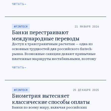
ЧИТАТЬ
→
#FINTECH
21 ЯНВАРЯ 2026
Банки перестраивают
международные переводы
Доступ к трансграничным расчетам — одна из
основных трудностей для российского fintech-
рынка. Возможные санкции делают привычные
платежные маршруты нестабильными, поэтому
банки и платежные компании развивают
ЧИТАТЬ
→
альтернативные инструменты для оплат за …
#FINTECH
25 ДЕКАБРЯ 2025
Биометрия вытесняет
классические способы оплаты
Банки по всему миру, включая российских