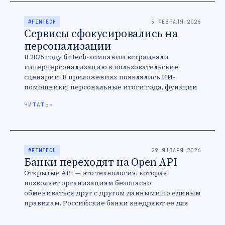
#FINTECH
5 ФЕВРАЛЯ 2026
Сервисы сфокусировались на
персонализации
В 2025 году fintech-компании встраивали
гиперперсонализацию в пользовательские
сценарии. В приложениях появлялись ИИ-
помощники, персональные итоги года, функции
мультибанкинга, индивидуальные
ЧИТАТЬ
→
рекомендации по инвестициям. Тренд
продолжится: участники рынка считают
персонализацию одним из …
#FINTECH
29 ЯНВАРЯ 2026
Банки переходят на Open API
Открытые API — это технология, которая
позволяет организациям безопасно
обмениваться друг с другом данными по единым
правилам. Российские банки внедряют ее для
создания новых продуктов и супераппов, а ЦБ
поддерживает …