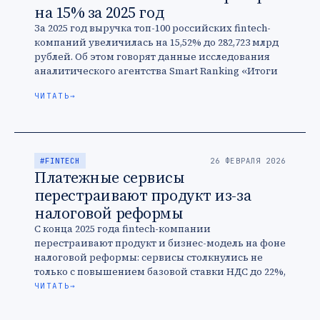
на 15% за 2025 год
За 2025 год выручка топ-100 российских fintech-
компаний увеличилась на 15,52% до 282,723 млрд
рублей. Об этом говорят данные исследования
аналитического агентства Smart Ranking «Итоги
2025 года на fintech-рынке России». Главный …
ЧИТАТЬ
→
#FINTECH
26 ФЕВРАЛЯ 2026
Платежные сервисы
перестраивают продукт из-за
налоговой реформы
С конца 2025 года fintech-компании
перестраивают продукт и бизнес-модель на фоне
налоговой реформы: сервисы столкнулись не
только с повышением базовой ставки НДС до 22%,
но и отменой льгот по эквайрингу.
ЧИТАТЬ
→