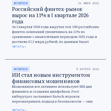
#FINTECH
24 ИЮНЯ 2026
Российский финтех-рынок
вырос на 11% в I квартале 2026
года
За I квартал 2026 года выручка топ-100 российских
финтех-компаний увеличилась на 11% по
сравнению с аналогичным периодом 2025 года и
достигла 67,2 млрд рублей, по данным Smart
Ranking. Однако участники …
ЧИТАТЬ
→
#FINTECH
8 АПРЕЛЯ 2026
ИИ стал новым инструментом
финансовых мошенников
Мошенники все активнее используют ИИ для
фишинга и создания дипфейков. Рост
киберугроз заставляет fintech-игроков
пересматривать подход к безопасности — они
делают ставку на комплексные антифрод-
ЧИТАТЬ
→