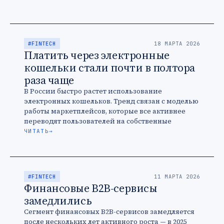
системы.
#FINTECH
18 МАРТА 2026
Платить через электронные
кошельки стали почти в полтора
раза чаще
В России быстро растет использование
электронных кошельков. Тренд связан с моделью
работы маркетплейсов, которые все активнее
переводят пользователей на собственные
платежные инструменты.
ЧИТАТЬ
→
#FINTECH
11 МАРТА 2026
Финансовые B2B-сервисы
замедлились
Сегмент финансовых B2B-сервисов замедляется
после нескольких лет активного роста — в 2025