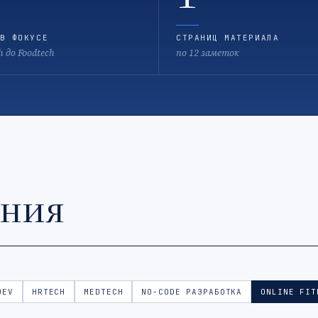
В ФОКУСЕ
СТРАНИЦ МАТЕРИАЛА
h до Foodtech
по 12 заметок
ения
DEV
HRTECH
MEDTECH
NO-CODE РАЗРАБОТКА
ONLINE FIT