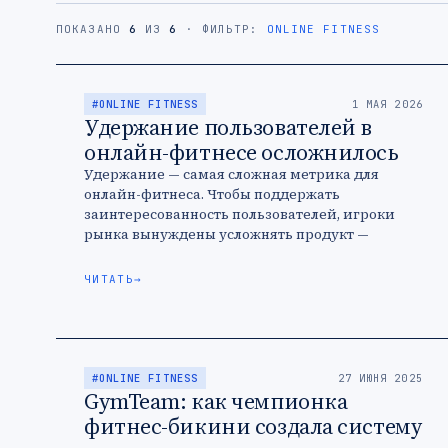
ПОКАЗАНО
6
ИЗ
6
· ФИЛЬТР:
ONLINE FITNESS
#ONLINE FITNESS
1 МАЯ 2026
Удержание пользователей в
онлайн-фитнесе осложнилось
Удержание — самая сложная метрика для
онлайн-фитнеса. Чтобы поддержать
заинтересованность пользователей, игроки
рынка вынуждены усложнять продукт —
внедрять геймификацию, развивать
комьюнити и персонализировать опыт.
ЧИТАТЬ
→
#ONLINE FITNESS
27 ИЮНЯ 2025
GymTeam: как чемпионка
фитнес-бикини создала систему