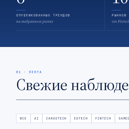
ОПУБЛИКОВАННЫХ ТРЕНДОВ
РЫНКОВ 
на выбранном рынке
от Fintec
01 · ЛЕНТА
Свежие наблюд
ВСЕ
AI
CARGOTECH
EDTECH
FINTECH
GAME