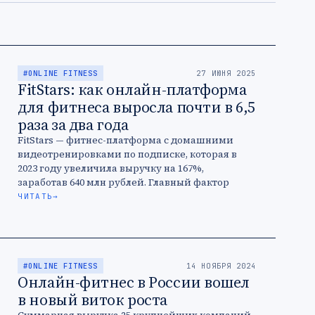
#ONLINE FITNESS
27 ИЮНЯ 2025
FitStars: как онлайн-платформа
для фитнеса выросла почти в 6,5
раза за два года
FitStars — фитнес-платформа с домашними
видеотренировками по подписке, которая в
2023 году увеличила выручку на 167%,
заработав 640 млн рублей. Главный фактор
успеха — использование инфлюэнс-
ЧИТАТЬ
→
маркетинга, который генерирует 70% общей …
#ONLINE FITNESS
14 НОЯБРЯ 2024
Онлайн-фитнес в России вошел
в новый виток роста