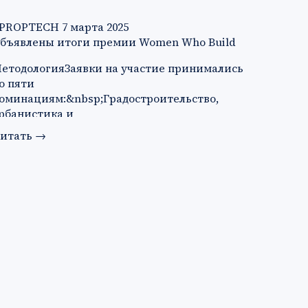
PROPTECH
7 марта 2025
бъявлены итоги премии Women Who Build
етодологияЗаявки на участие принимались
о пяти
оминациям:&nbsp;Градостроительство,
рбанистика и
рхитектура&nbsp;Технологии&nbsp;Продук…
итать
→