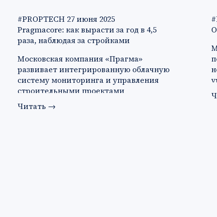
#PROPTECH
27 июня 2025
#
Pragmacore: как вырасти за год в 4,5
О
раза, наблюдая за стройками
М
Московская компания «Прагма»
п
развивает интегрированную облачную
н
систему мониторинга и управления
у
строительными проектами
а
Ч
Pragmacore. В 2023…
Читать
→