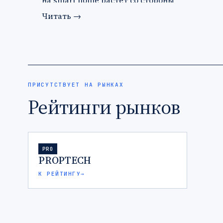
на smart home растет со стороны
застройщи…
Читать
→
ПРИСУТСТВУЕТ НА РЫНКАХ
Рейтинги рынков
PRO
PROPTECH
К РЕЙТИНГУ
→