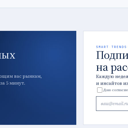
SMART TRENDS
ных
Подпи
на ра
ющим вас рынкам,
Каждую неде
за 5 минут.
и инсайтов и
Даю согласие