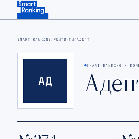
Подписаться на наш канал в Telegram (откроется в ново
SMART RANKING
/
РЕЙТИНГИ
/
АДЕПТ
SMART RANKING · КОМ
Адеп
АД