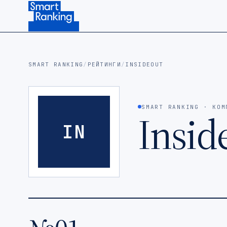
Подписаться на наш канал в Telegram (откроется в ново
SMART RANKING
/
РЕЙТИНГИ
/
INSIDEOUT
SMART RANKING · КОМ
Insid
IN