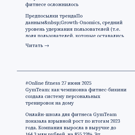
фитнесе осложнилось
Предпосылки трендаПо
данным&nbsp;Growth-Onomics, средний
уровень удержания пользователей (т.е.
доля пользователей, которые оставались
в при…
Читать
→
#Online fitness
27 июня 2025
GymTeam: как чемпионка фитнес-бикини
создала систему персональных
тренировок на дому
Онлайн-школа для фитнеса GymTeam
показала взрывной рост по итогам 2023
года. Компания выросла в выручке до
164,3 млн рублей, на 855,23%. Эт…