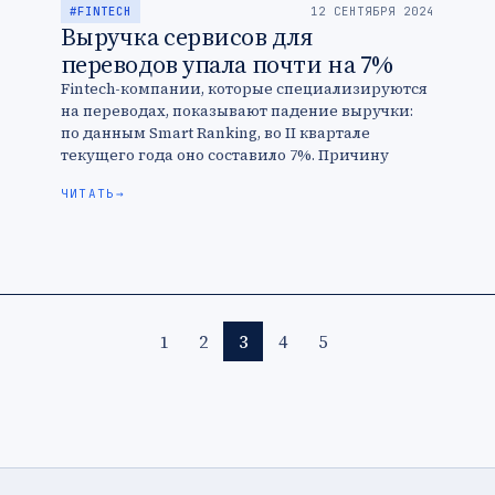
#FINTECH
12 СЕНТЯБРЯ 2024
Выручка сервисов для
переводов упала почти на 7%
Fintech-компании, которые специализируются
на переводах, показывают падение выручки:
по данным Smart Ranking, во II квартале
текущего года оно составило 7%. Причину
снижения игроки рынка видят в санкциях:
ЧИТАТЬ
→
зарубежные банки боятся …
1
2
3
4
5