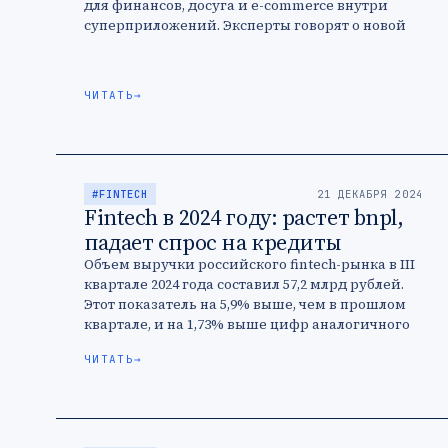
для финансов, досуга и e-commerce внутри
суперприложений. Эксперты говорят о новой
эре супераппов — она начинается из-за
растущей конкуренции между компаниями.
ЧИТАТЬ
→
#FINTECH
21 ДЕКАБРЯ 2024
Fintech в 2024 году: растет bnpl,
падает спрос на кредиты
Объем выручки российского fintech-рынка в III
квартале 2024 года составил 57,2 млрд рублей.
Этот показатель на 5,9% выше, чем в прошлом
квартале, и на 1,73% выше цифр аналогичного
периода в …
ЧИТАТЬ
→