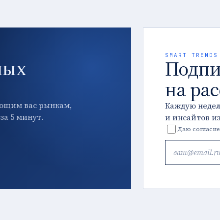
SMART TRENDS
ных
Подпи
на ра
ющим вас рынкам,
Каждую неде
за 5 минут.
и инсайтов и
Даю согласие