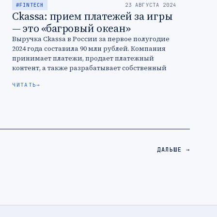
#FINTECH
23 АВГУСТА 2024
Ckassa: прием платежей за игры
— это «багровый океан»
Выручка Ckassa в России за первое полугодие
2024 года составила 90 млн рублей. Компания
принимает платежи, продает платежный
контент, а также разрабатывает собственный
финтех-софт. CEO и сооснователь сервиса
ЧИТАТЬ
→
Ckassa Андрей …
ДАЛЬШЕ →