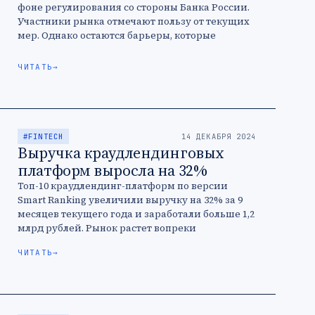
фоне регулирования со стороны Банка России.
Участники рынка отмечают пользу от текущих
мер. Однако остаются барьеры, которые
замедляют рост: налоговый вопрос и статус
платформ …
ЧИТАТЬ
→
#FINTECH
14 ДЕКАБРЯ 2024
Выручка краудлендинговых
платформ выросла на 32%
Топ-10 краудлендинг-платформ по версии
Smart Ranking увеличили выручку на 32% за 9
месяцев текущего года и заработали больше 1,2
млрд рублей. Рынок растет вопреки
трудностям: высокая ключевая ставка и
ЧИТАТЬ
→
большой …