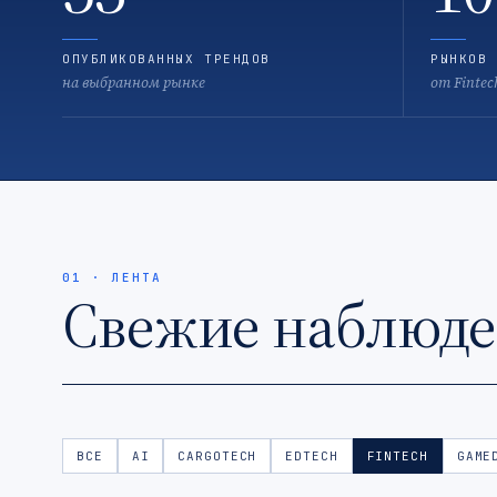
ОПУБЛИКОВАННЫХ ТРЕНДОВ
РЫНКОВ 
на выбранном рынке
от Fintec
01 · ЛЕНТА
Свежие наблюд
ВСЕ
AI
CARGOTECH
EDTECH
FINTECH
GAME