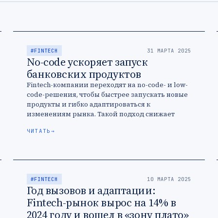
#FINTECH
31 МАРТА 2025
No-code ускоряет запуск
банковских продуктов
Fintech-компании переходят на no-code- и low-
code-решения, чтобы быстрее запускать новые
продукты и гибко адаптироваться к
изменениям рынка. Такой подход снижает
затраты на разработку и ускоряет
ЧИТАТЬ
→
тестирование гипотез.
#FINTECH
10 МАРТА 2025
Год вызовов и адаптации:
Fintech-рынок вырос на 14% в
2024 году и вошел в «зону плато»