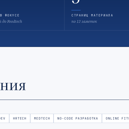
В ФОКУСЕ
СТРАНИЦ МАТЕРИАЛА
h до Foodtech
по 12 заметок
ения
DEV
HRTECH
MEDTECH
NO-CODE РАЗРАБОТКА
ONLINE FIT