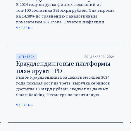
В 2024 году выручка финтех-компаний из
топ-100 составила 231 млрд рублей. Она выросла
на 14,38% по сравнению с аналогичным
показателем 2023 года. С учетом инфляции
сектор достаточно сильно снизил темпы …
ЧИТАТЬ
→
#FINTECH
20 ДЕКАБРЯ 2024
Краудлендинговые платформы
планируют IPO
Рынок краудлендинга за девять месяцев 2024
года показал рост на треть: выручка сервисов
достигла 1,2 млрд рублей, следует из данных
Smart Ranking. Несмотря на позитивную
динамику высокие ставки ЦБ остаются …
ЧИТАТЬ
→