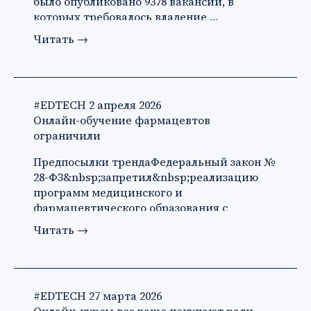
было опубликовано 9378 вакансий, в
которых требовалось владение …
Читать
→
#EDTECH
2 апреля 2026
Онлайн-обучение фармацевтов
ограничили
Предпосылки трендаФедеральный закон №
28-ФЗ&nbsp;запретил&nbsp;реализацию
программ медицинского и
фармацевтического образования с
применени…
Читать
→
#EDTECH
27 марта 2026