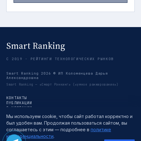
Smart Ranking
С 2019 · РЕЙТИНГИ ТЕХНОЛОГИЧЕСКИХ РЫНКОВ
Smart Ranking 2026 © ИП Коломенцева Дарья
Александровна
Smart Ranking — «Смарт Рэнкинг» («умное ранжирование»)
КОНТАКТЫ
ПУБЛИКАЦИИ
О КОМПАНИИ
РЕЙТИНГИ
Мы используем cookie, чтобы сайт работал корректно и
ТРЕНДЫ
был удобен вам. Продолжая пользоваться сайтом, вы
МЕТОДИКА
TELEGRAM →
соглашаетесь с этим — подробнее в
политике
ПОЛИТИКА КОНФИДЕНЦИАЛЬНОСТИ
конфиденциальности
.
ПОЛЬЗОВАТЕЛЬСКОЕ СОГЛАШЕНИЕ