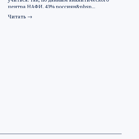
центра НАФИ, 43% россиян&nbsp…
Читать
→