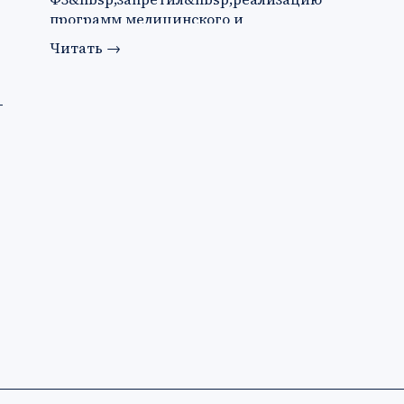
программ медицинского и
фармацевтического образования с
Читать
→
применени…