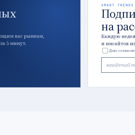
SMART TRENDS
ных
Подпи
на ра
ющим вас рынкам,
Каждую неде
за 5 минут.
и инсайтов и
Даю согласие