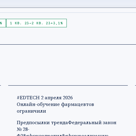
%
1 КВ. 23
→
2 КВ. 23
+3,1%
#EDTECH
2 апреля 2026
Онлайн-обучение фармацевтов
ограничили
Предпосылки трендаФедеральный закон
№ 28-
ФЗ&nbsp;запретил&nbsp;реализацию