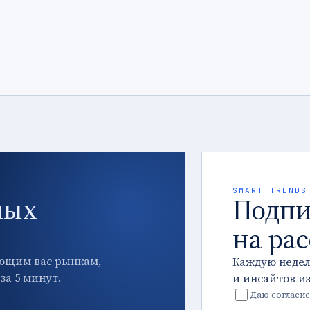
SMART TRENDS
ных
Подпи
на ра
ющим вас рынкам,
Каждую неде
за 5 минут.
и инсайтов и
Даю согласие