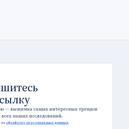
шитесь
ссылку
лю — выжимка самых интересных трендов
з всех наших исследований.
 на
обработку персональных данных