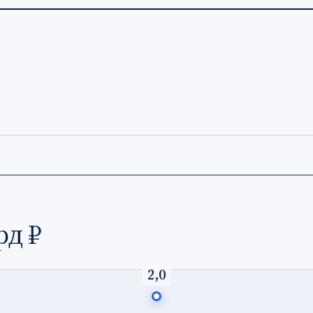
рд ₽
2,0