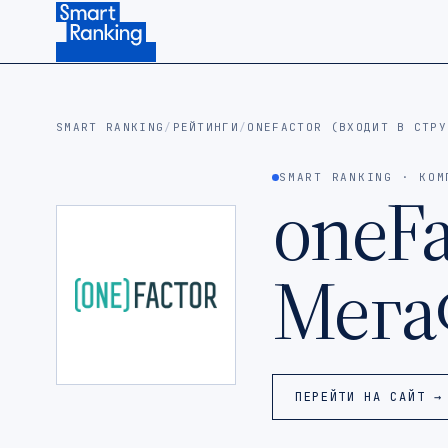
Подписаться на наш канал в Telegram (откроется в ново
SMART RANKING
/
РЕЙТИНГИ
/
ONEFACTOR (ВХОДИТ В СТРУ
SMART RANKING · КОМ
oneFa
Мега
ПЕРЕЙТИ НА САЙТ →