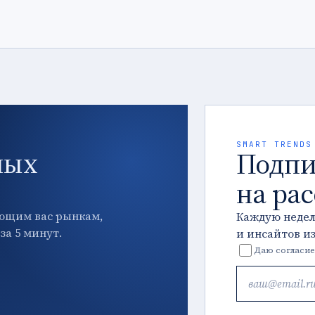
SMART TRENDS
ных
Подпи
на ра
ющим вас рынкам,
Каждую неде
за 5 минут.
и инсайтов и
Даю согласие