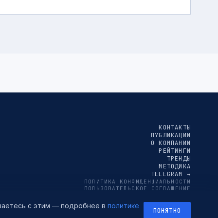
КОНТАКТЫ
ПУБЛИКАЦИИ
О КОМПАНИИ
РЕЙТИНГИ
ТРЕНДЫ
МЕТОДИКА
TELEGRAM →
ПОЛИТИКА КОНФИДЕНЦИАЛЬНОСТИ
ПОЛЬЗОВАТЕЛЬСКОЕ СОГЛАШЕНИЕ
СОГЛАСИЕ НА ОБРАБОТКУ ПЕРСОНАЛЬНЫХ ДАННЫХ
ашаетесь с этим — подробнее в
политике
ПОНЯТНО