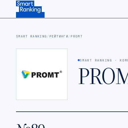
Подписаться на наш канал в Telegram (откроется в ново
SMART RANKING
/
РЕЙТИНГИ
/
PROMT
SMART RANKING · КОМ
PRO