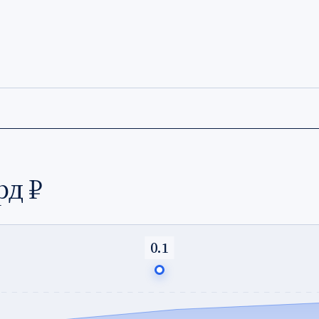
рд ₽
0.1