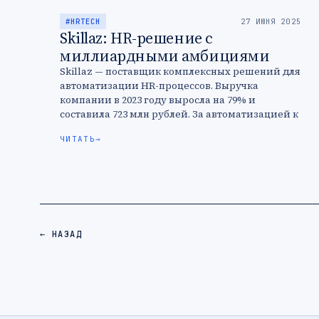
#HRTECH
27 ИЮНЯ 2025
Skillaz: HR-решение с
миллиардными амбициями
Skillaz — поставщик комплексных решений для
автоматизации HR-процессов. Выручка
компании в 2023 году выросла на 79% и
составила 723 млн рублей. За автоматизацией к
Skillaz обращаются лидеры ритейла, телекома
ЧИТАТЬ
→
и …
← НАЗАД