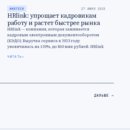
#HRTECH
27 ИЮНЯ 2025
HRlink: упрощает кадровикам
работу и растет быстрее рынка
HRlink — компания, которая занимается
кадровым электронным документооборотом
(КЭДО). Выручка сервиса в 2023 году
увеличилась на 120%, до 850 млн рублей. HRlink
растет благодаря массовости перехода на
ЧИТАТЬ
→
КЭДО, внедрению новых …
ДАЛЬШЕ →