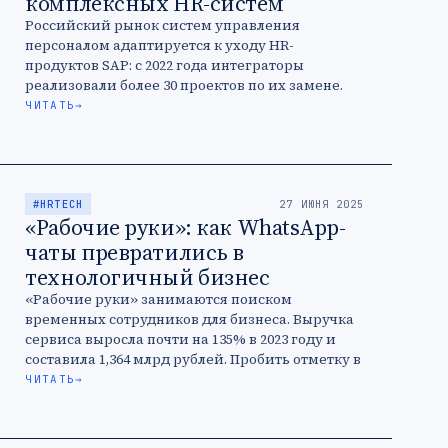
комплексных HR-систем
Российский рынок систем управления
персоналом адаптируется к уходу HR-
продуктов SAP: с 2022 года интеграторы
реализовали более 30 проектов по их замене.
Ключевыми игроками в этом направлении
ЧИТАТЬ
→
стали вендор Websoft и …
#HRTECH
27 ИЮНЯ 2025
«Рабочие руки»: как WhatsApp-
чаты превратились в
технологичный бизнес
«Рабочие руки» занимаются поиском
временных сотрудников для бизнеса. Выручка
сервиса выросла почти на 135% в 2023 году и
составила 1,364 млрд рублей. Пробить отметку в
миллиард помогли инвестиции, новые
ЧИТАТЬ
→
продукты …