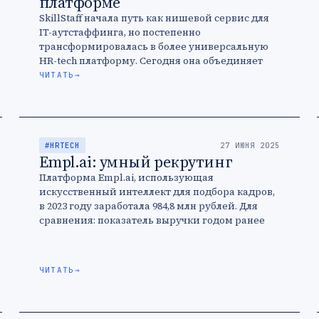
платформе
SkillStaff начала путь как нишевой сервис для
IT-аутстаффинга, но постепенно
трансформировалась в более универсальную
HR-tech платформу. Сегодня она объединяет
специалистов из разных интеллектуальных
ЧИТАТЬ
→
сфер, включая маркетинг, дизайн и
копирайтинг, и …
#HRTECH
27 ИЮНЯ 2025
Empl.ai: умный рекрутинг
Платформа Empl.ai, использующая
искусственный интеллект для подбора кадров,
в 2023 году заработала 984,8 млн рублей. Для
сравнения: показатель выручки годом ранее
составлял 262 млн рублей. Рост объясняется
улучшением алгоритмов подбора.
ЧИТАТЬ
→