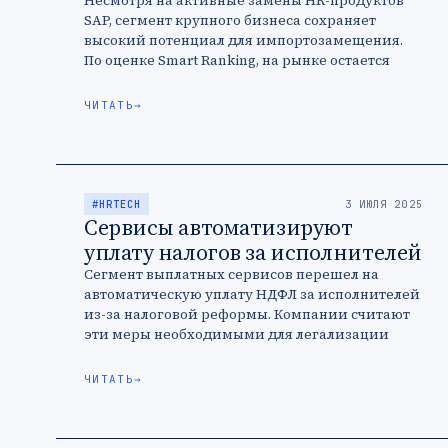
Несмотря на активные замены HR-продуктов
SAP, сегмент крупного бизнеса сохраняет
высокий потенциал для импортозамещения.
По оценке Smart Ranking, на рынке остается
около 300 нереализованных проектов, что
делает нишу перспективной для …
ЧИТАТЬ
→
#HRTECH
3 ИЮЛЯ 2025
Сервисы автоматизируют
уплату налогов за исполнителей
Сегмент выплатных сервисов перешел на
автоматическую уплату НДФЛ за исполнителей
из-за налоговой реформы. Компании считают
эти меры необходимыми для легализации
отрасли, но отмечают сложности с проработкой
новых функций.
ЧИТАТЬ
→