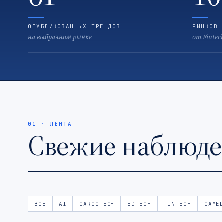
ОПУБЛИКОВАННЫХ ТРЕНДОВ
РЫНКОВ 
на выбранном рынке
от Fintec
01 · ЛЕНТА
Свежие наблюд
ВСЕ
AI
CARGOTECH
EDTECH
FINTECH
GAME