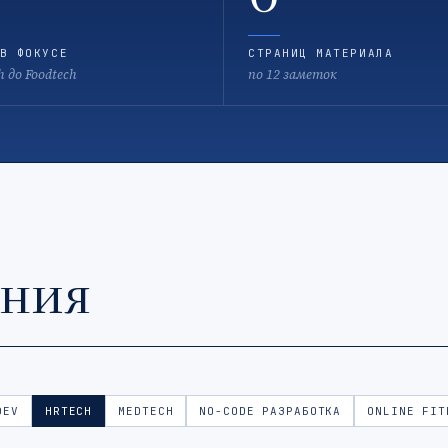
В ФОКУСЕ
СТРАНИЦ МАТЕРИАЛА
h до Foodtech
по 12 заметок
ения
DEV
HRTECH
MEDTECH
NO-CODE РАЗРАБОТКА
ONLINE FIT