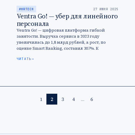
#HRTECH
27 ИЮНЯ 2025
Ventra Go! — убер для линейного
персонала
Ventra Go! — цифровая платформа гибкой
занятости. Выручка сервиса в 2023 году
увеличилась до 1,8 млрд рублей, а рост, по
оценке Smart Ranking, составил 307%. К
компании обращаются крупные ретейлеры …
ЧИТАТЬ
→
1
2
3
4
…
6