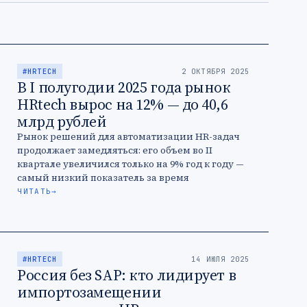
#HRTECH
2 ОКТЯБРЯ 2025
В I полугодии 2025 года рынок
HRtech вырос на 12% — до 40,6
млрд рублей
Рынок решений для автоматизации HR-задач
продолжает замедляться: его объем во II
квартале увеличился только на 9% год к году —
самый низкий показатель за время
существования рейтинга от Smart Ranking. …
ЧИТАТЬ
→
#HRTECH
14 ИЮЛЯ 2025
Россия без SAP: кто лидирует в
импортозамещении