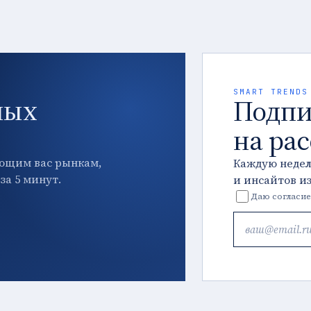
SMART TRENDS
ных
Подпи
на ра
ющим вас рынкам,
Каждую неде
за 5 минут.
и инсайтов и
Даю согласие