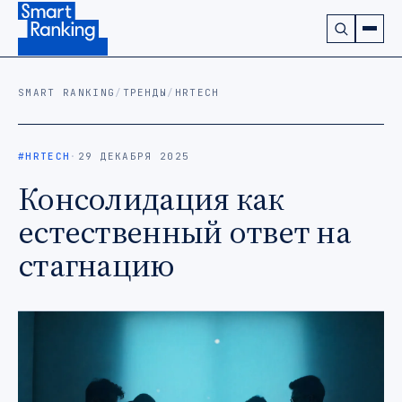
Подписаться на наш канал в Telegram (откроется в ново
SMART RANKING
/
ТРЕНДЫ
/
HRTECH
#HRTECH
·
29 ДЕКАБРЯ 2025
Консолидация как
естественный ответ на
стагнацию