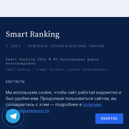
Smart Ranking
С 2019 · РЕЙТИНГИ ТЕХНОЛОГИЧЕСКИХ РЫНКОВ
Smart Ranking 2026 © ИП Коломенцева Дарья
Александровна
Smart Ranking — «Смарт Рэнкинг» («умное ранжирование»)
КОНТАКТЫ
ПУБЛИКАЦИИ
О КОМПАНИИ
Мы используем cookie, чтобы сайт работал корректно и
РЕЙТИНГИ
был удобен вам. Продолжая пользоваться сайтом, вы
ТРЕНДЫ
соглашаетесь с этим — подробнее в
политике
МЕТОДИКА
TELEGRAM →
конфиденциальности
.
ПОЛИТИКА КОНФИДЕНЦИАЛЬНОСТИ
ПОЛЬЗОВАТЕЛЬСКОЕ СОГЛАШЕНИЕ
ПОНЯТНО
СОГЛАСИЕ НА ОБРАБОТКУ ПЕРСОНАЛЬНЫХ ДАННЫХ