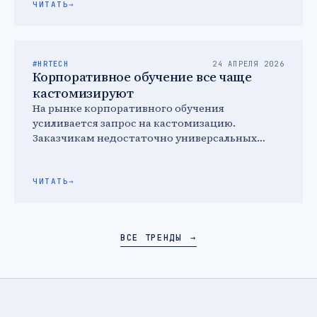
ЧИТАТЬ
→
#HRTECH
24 АПРЕЛЯ 2026
Корпоративное обучение все чаще
кастомизируют
На рынке корпоративного обучения
усиливается запрос на кастомизацию.
Заказчикам недостаточно универсальных
курсов: им важно, чтобы обучение было
адаптировано под специфику компании.
ЧИТАТЬ
→
ВСЕ ТРЕНДЫ
→