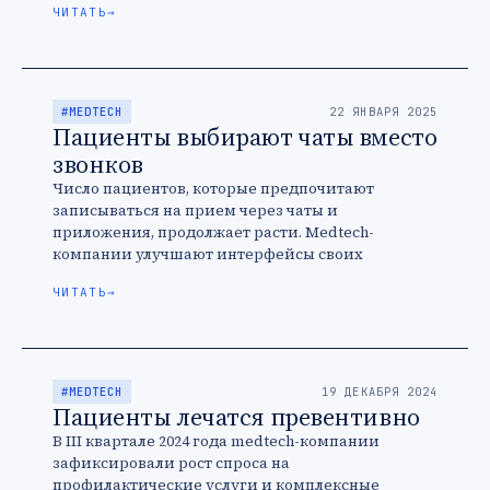
ЧИТАТЬ
→
#MEDTECH
22 ЯНВАРЯ 2025
Пациенты выбирают чаты вместо
звонков
Число пациентов, которые предпочитают
записываться на прием через чаты и
приложения, продолжает расти. Medtech-
компании улучшают интерфейсы своих
продуктов, чтобы подстроиться под новые
ЧИТАТЬ
→
ожидания клиентов.
#MEDTECH
19 ДЕКАБРЯ 2024
Пациенты лечатся превентивно
В III квартале 2024 года medtech-компании
зафиксировали рост спроса на
профилактические услуги и комплексные