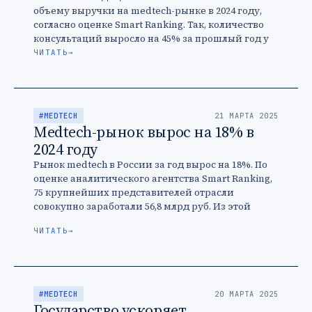
объему выручки на medtech-рынке в 2024 году,
согласно оценке Smart Ranking. Так, количество
консультаций выросло на 45% за прошлый год у
одного из …
ЧИТАТЬ
→
#MEDTECH
21 МАРТА 2025
Medtech-рынок вырос на 18% в
2024 году
Рынок medtech в России за год вырос на 18%. По
оценке аналитического агентства Smart Ranking,
75 крупнейших представителей отрасли
совокупно заработали 56,8 млрд руб. Из этой
суммы на выручку топ-10 …
ЧИТАТЬ
→
#MEDTECH
20 МАРТА 2025
Государство ускоряет