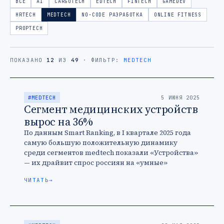
ВСЕ
AI
CARGOTECH
EDTECH
FINTECH
GAMEDEV
HRTECH
MEDTECH
NO-CODE РАЗРАБОТКА
ONLINE FITNESS
PROPTECH
ПОКАЗАНО
12
ИЗ
49
· ФИЛЬТР:
MEDTECH
#MEDTECH
5 ИЮНЯ 2025
Сегмент медицинских устройств
вырос на 36%
По данным Smart Ranking, в I квартале 2025 года
самую большую положительную динамику
среди сегментов medtech показали «Устройства»
— их драйвит спрос россиян на «умные»
приборы для отслеживания здоровья.
ЧИТАТЬ
→
Государство …