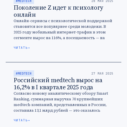
#MEDTECH
28 МАЯ 2025
Поколение Z идет к психологу
онлайн
Онлайн-сервисы с психологической поддержкой
становятся все популярнее среди молодежи. В
2025 году мобильный интернет-трафик в этом
сегменте вырос на 116%, а посещаемость — на
58%. Тренд подтверждают крупные игроки: по …
ЧИТАТЬ
→
#MEDTECH
27 МАЯ 2025
Российский medtech вырос на
16,2% в I квартале 2025 года
Согласно новому аналитическому обзору Smart
Ranking, суммарная выручка 70 крупнейших
medtech-компаний, представленных в России,
составила 13,1 млрд рублей — это оказалось
больше на 16,2%, чем годом ранее. Однако по
ЧИТАТЬ
→
сравнению …