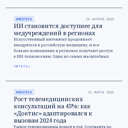
#MEDTECH
10 АПРЕЛЯ 2025
ИИ становится доступнее для
медучреждений в регионах
Искусственный интеллект продолжает
внедряться в российскую медицину, и все
больше поликлиник в регионах получают доступ
к ИИ-технологиям. Одна из самых масштабных
инициатив — открытый доступ регионов к
ЧИТАТЬ
→
платформе «МосМедИИ». Теперь …
#MEDTECH
31 МАРТА 2025
Рост телемедицинских
консультаций на 45%: как
«Доктис» адаптировался к
вызовам 2024 года
Рынок телемедицины вошел в топ-3 сегмента по