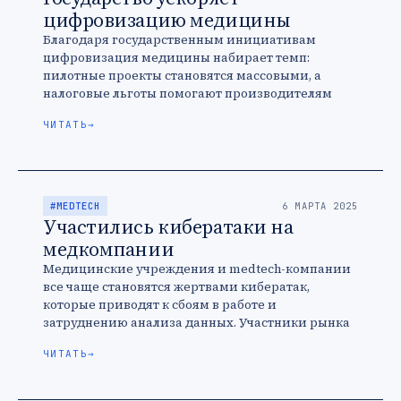
цифровизацию медицины
Благодаря государственным инициативам
цифровизация медицины набирает темп:
пилотные проекты становятся массовыми, а
налоговые льготы помогают производителям
масштабироваться.
ЧИТАТЬ
→
#MEDTECH
6 МАРТА 2025
Участились кибератаки на
медкомпании
Медицинские учреждения и medtech-компании
все чаще становятся жертвами кибератак,
которые приводят к сбоям в работе и
затруднению анализа данных. Участники рынка
вынуждены больше вкладываться в
ЧИТАТЬ
→
кибербезопасность и усиление защиты.