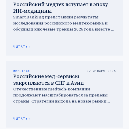
Российский медтех вступает в эпоху
ИИ-медицины
Smart Ranking представили результаты
исследования российского медтех-рынка и
обсудили ключевые тренды 2026 года вместе с
ведущими игроками отрасли. На первый план
на …
ЧИТАТЬ
→
#MEDTECH
22 ЯНВАРЯ 2026
Российские мед-сервисы
закрепляются в СНГ и Азии
Отечественные medtech-компании
продолжают масштабироваться за пределы
страны. Стратегии выхода на новые рынки
включают образовательные инициативы и
научно-техническую кооперацию с
зарубежными партнерами.
ЧИТАТЬ
→