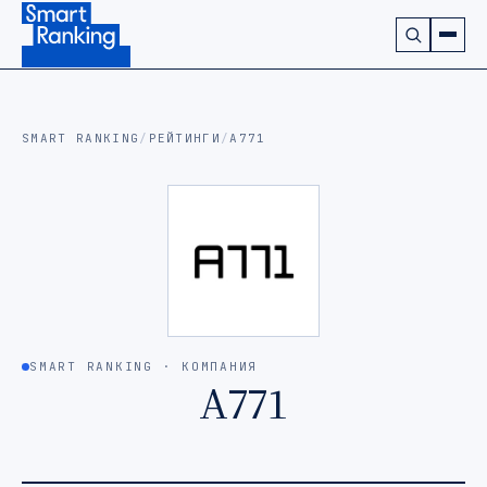
Подписаться на наш канал в Telegram (откроется в ново
SMART RANKING
/
РЕЙТИНГИ
/
А771
SMART RANKING · КОМПАНИЯ
А771