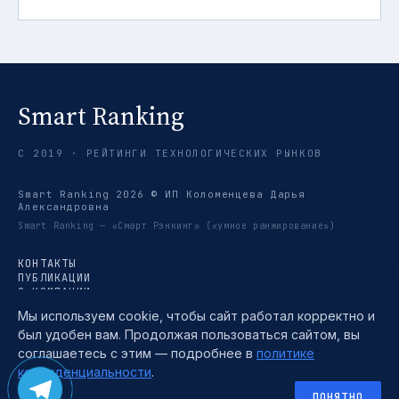
Smart Ranking
С 2019 · РЕЙТИНГИ ТЕХНОЛОГИЧЕСКИХ РЫНКОВ
Smart Ranking 2026 © ИП Коломенцева Дарья
Александровна
Smart Ranking — «Смарт Рэнкинг» («умное ранжирование»)
КОНТАКТЫ
ПУБЛИКАЦИИ
О КОМПАНИИ
РЕЙТИНГИ
Мы используем cookie, чтобы сайт работал корректно и
ТРЕНДЫ
был удобен вам. Продолжая пользоваться сайтом, вы
МЕТОДИКА
TELEGRAM →
соглашаетесь с этим — подробнее в
политике
ПОЛИТИКА КОНФИДЕНЦИАЛЬНОСТИ
конфиденциальности
.
ПОЛЬЗОВАТЕЛЬСКОЕ СОГЛАШЕНИЕ
СОГЛАСИЕ НА ОБРАБОТКУ ПЕРСОНАЛЬНЫХ ДАННЫХ
ПОНЯТНО