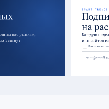
SMART TRENDS
ных
Подпи
на ра
ющим вас рынкам,
Каждую неде
за 5 минут.
и инсайтов и
Даю согласие