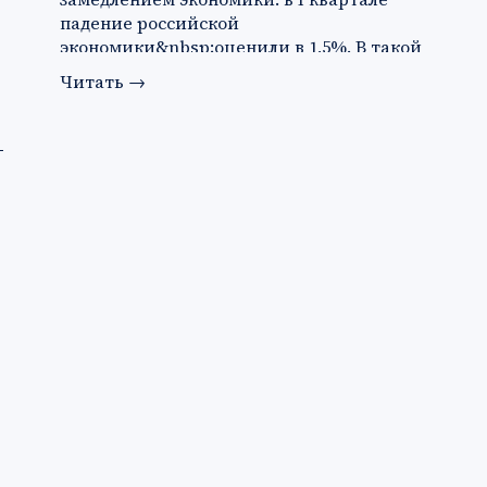
падение российской
экономики&nbsp;оценили в 1,5%. В такой
ситуации ко…
Читать
→