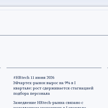
#HRtech
11 июня 2026
Эйчартех-рынок вырос на 9% в I
квартале: рост сдерживается стагнацией
подбора персонала
Замедление HRtech-рынка связано с
замедлением экономики: в I квартале