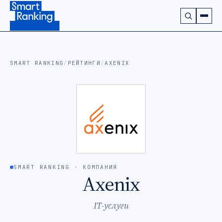
Подписаться на наш канал в Telegram (откроется в ново
SMART RANKING
/
РЕЙТИНГИ
/
AXENIX
SMART RANKING · КОМПАНИЯ
Axenix
IT-услуги