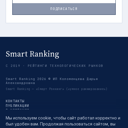
ПОДПИСАТЬСЯ
Smart Ranking
С 2019 · РЕЙТИНГИ ТЕХНОЛОГИЧЕСКИХ РЫНКОВ
Smart Ranking 2026 © ИП Коломенцева Дарья
Александровна
Smart Ranking — «Смарт Рэнкинг» («умное ранжирование»)
КОНТАКТЫ
ПУБЛИКАЦИИ
О КОМПАНИИ
РЕЙТИНГИ
Мы используем cookie, чтобы сайт работал корректно и
ТРЕНДЫ
был удобен вам. Продолжая пользоваться сайтом, вы
МЕТОДИКА