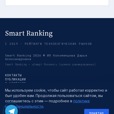
Smart Ranking
С 2019 · РЕЙТИНГИ ТЕХНОЛОГИЧЕСКИХ РЫНКОВ
Smart Ranking 2026 © ИП Коломенцева Дарья
Александровна
Smart Ranking — «Смарт Рэнкинг» («умное ранжирование»)
КОНТАКТЫ
ПУБЛИКАЦИИ
О КОМПАНИИ
РЕЙТИНГИ
Мы используем cookie, чтобы сайт работал корректно и
ТРЕНДЫ
был удобен вам. Продолжая пользоваться сайтом, вы
МЕТОДИКА
TELEGRAM →
соглашаетесь с этим — подробнее в
политике
ПОЛИТИКА КОНФИДЕНЦИАЛЬНОСТИ
конфиденциальности
.
ПОЛЬЗОВАТЕЛЬСКОЕ СОГЛАШЕНИЕ
СОГЛАСИЕ НА ОБРАБОТКУ ПЕРСОНАЛЬНЫХ ДАННЫХ
ПОНЯТНО