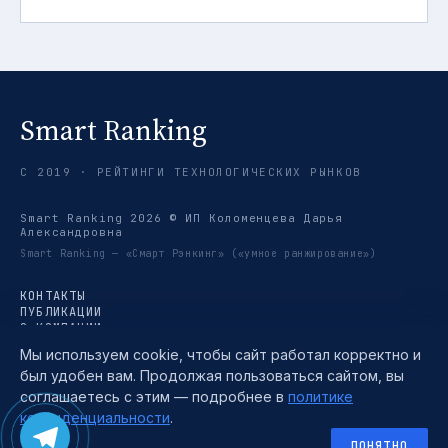
Smart Ranking
С 2019 · РЕЙТИНГИ ТЕХНОЛОГИЧЕСКИХ РЫНКОВ
Smart Ranking 2026 © ИП Коломенцева Дарья
Александровна
Smart Ranking — «Смарт Рэнкинг» («умное ранжирование»)
КОНТАКТЫ
ПУБЛИКАЦИИ
О КОМПАНИИ
РЕЙТИНГИ
Мы используем cookie, чтобы сайт работал корректно и
ТРЕНДЫ
был удобен вам. Продолжая пользоваться сайтом, вы
МЕТОДИКА
TELEGRAM →
соглашаетесь с этим — подробнее в
политике
ПОЛИТИКА КОНФИДЕНЦИАЛЬНОСТИ
конфиденциальности
.
ПОЛЬЗОВАТЕЛЬСКОЕ СОГЛАШЕНИЕ
СОГЛАСИЕ НА ОБРАБОТКУ ПЕРСОНАЛЬНЫХ ДАННЫХ
ПОНЯТНО