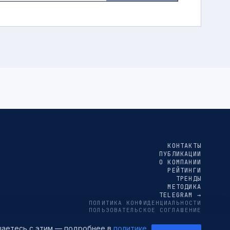
КОНТАКТЫ
ПУБЛИКАЦИИ
О КОМПАНИИ
РЕЙТИНГИ
ТРЕНДЫ
МЕТОДИКА
TELEGRAM →
ПОЛИТИКА КОНФИДЕНЦИАЛЬНОСТИ
ПОЛЬЗОВАТЕЛЬСКОЕ СОГЛАШЕНИЕ
СОГЛАСИЕ НА ОБРАБОТКУ ПЕРСОНАЛЬНЫХ ДАННЫХ
ашаетесь с этим — подробнее в
политике