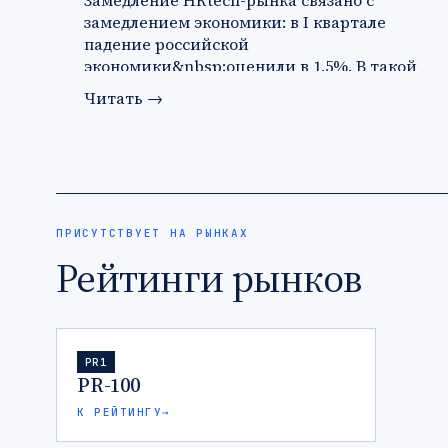
Замедление HRtech-рынка связано с
замедлением экономики: в I квартале
падение российской
экономики&nbsp;оценили в 1,5%. В такой
ситуации ко…
Читать
→
ПРИСУТСТВУЕТ НА РЫНКАХ
Рейтинги рынков
PR1
PR-100
К РЕЙТИНГУ
→