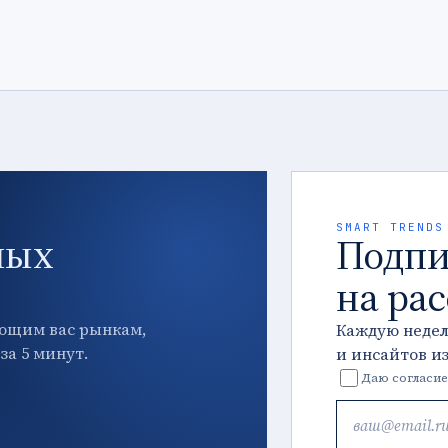
SMART TRENDS
ных
Подпи
на ра
ющим вас рынкам,
Каждую неде
за 5 минут.
и инсайтов и
Даю согласие