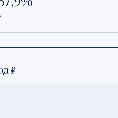
57,9%
А
рд ₽