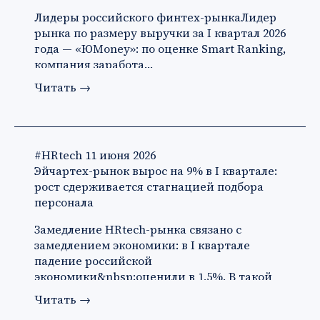
Лидеры российского финтех-рынкаЛидер
рынка по размеру выручки за I квартал 2026
года — «ЮMoney»: по оценке Smart Ranking,
компания заработа…
Читать
→
#HRtech
11 июня 2026
Эйчартех-рынок вырос на 9% в I квартале:
рост сдерживается стагнацией подбора
персонала
Замедление HRtech-рынка связано с
замедлением экономики: в I квартале
падение российской
экономики&nbsp;оценили в 1,5%. В такой
ситуации ко…
Читать
→