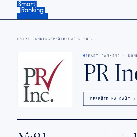
Подписаться на наш канал в Telegram (откроется в ново
SMART RANKING
/
РЕЙТИНГИ
/
PR INC.
SMART RANKING · КОМ
PR In
ПЕРЕЙТИ НА САЙТ →