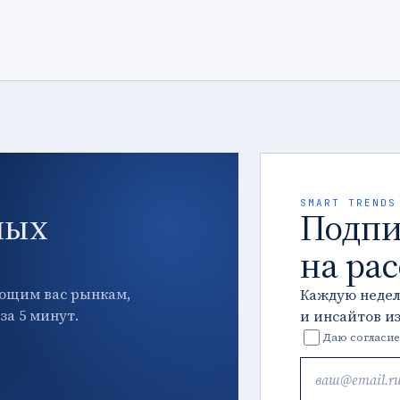
SMART TRENDS
ных
Подпи
на ра
ющим вас рынкам,
Каждую неде
за 5 минут.
и инсайтов и
Даю согласие