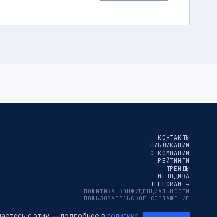
КОНТАКТЫ
ПУБЛИКАЦИИ
О КОМПАНИИ
РЕЙТИНГИ
ТРЕНДЫ
МЕТОДИКА
TELEGRAM →
ПОЛИТИКА КОНФИДЕНЦИАЛЬНОСТИ
ПОЛЬЗОВАТЕЛЬСКОЕ СОГЛАШЕНИЕ
СОГЛАСИЕ НА ОБРАБОТКУ ПЕРСОНАЛЬНЫХ ДАННЫХ
ашаетесь с этим — подробнее в
политике