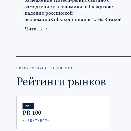
Замедление HRtech-рынка связано с
замедлением экономики: в I квартале
падение российской
экономики&nbsp;оценили в 1,5%. В такой
ситуации ко…
Читать
→
ПРИСУТСТВУЕТ НА РЫНКАХ
Рейтинги рынков
PR1
PR-100
К РЕЙТИНГУ
→