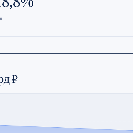
18,8%
А
рд ₽