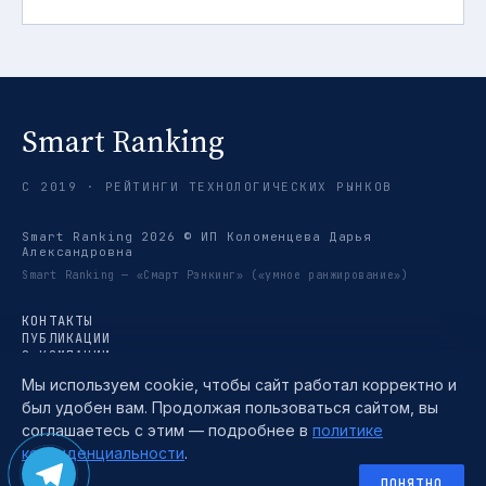
Smart Ranking
С 2019 · РЕЙТИНГИ ТЕХНОЛОГИЧЕСКИХ РЫНКОВ
Smart Ranking 2026 © ИП Коломенцева Дарья
Александровна
Smart Ranking — «Смарт Рэнкинг» («умное ранжирование»)
КОНТАКТЫ
ПУБЛИКАЦИИ
О КОМПАНИИ
РЕЙТИНГИ
Мы используем cookie, чтобы сайт работал корректно и
ТРЕНДЫ
был удобен вам. Продолжая пользоваться сайтом, вы
МЕТОДИКА
TELEGRAM →
соглашаетесь с этим — подробнее в
политике
ПОЛИТИКА КОНФИДЕНЦИАЛЬНОСТИ
конфиденциальности
.
ПОЛЬЗОВАТЕЛЬСКОЕ СОГЛАШЕНИЕ
СОГЛАСИЕ НА ОБРАБОТКУ ПЕРСОНАЛЬНЫХ ДАННЫХ
ПОНЯТНО