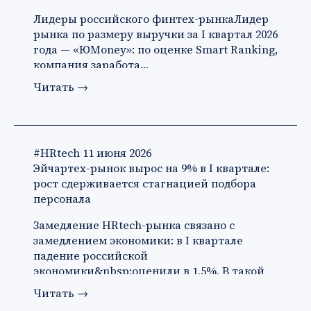
Лидеры российского финтех-рынкаЛидер
рынка по размеру выручки за I квартал 2026
года — «ЮMoney»: по оценке Smart Ranking,
компания заработа…
Читать
→
#HRtech
11 июня 2026
Эйчартех-рынок вырос на 9% в I квартале:
рост сдерживается стагнацией подбора
персонала
Замедление HRtech-рынка связано с
замедлением экономики: в I квартале
падение российской
экономики&nbsp;оценили в 1,5%. В такой
ситуации ко…
Читать
→