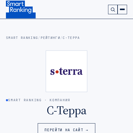
Подписаться на наш канал в Telegram (откроется в ново
SMART RANKING
/
РЕЙТИНГИ
/
С-ТЕРРА
SMART RANKING · КОМПАНИЯ
С-Терра
ПЕРЕЙТИ НА САЙТ →