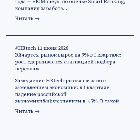
года — «ЮMoney»: по оценке Smart Ranking,
компания заработа…
Читать
→
#HRtech
11 июня 2026
Эйчартех-рынок вырос на 9% в I квартале:
рост сдерживается стагнацией подбора
персонала
Замедление HRtech-рынка связано с
замедлением экономики: в I квартале
падение российской
экономики&nbsp;оценили в 1,5%. В такой
ситуации ко…
Читать
→