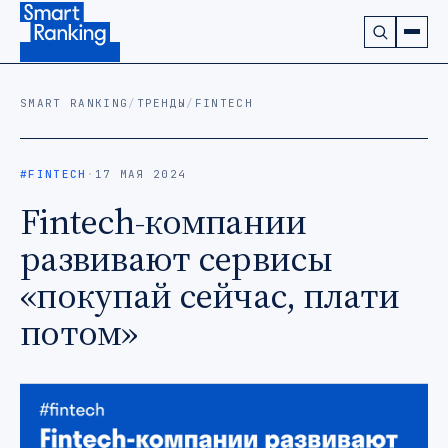
Подписаться на наш канал в Telegram (откроется в ново
SMART RANKING
/
ТРЕНДЫ
/
FINTECH
#FINTECH
·
17 МАЯ 2024
Fintech-компании
развивают сервисы
«покупай сейчас, плати
потом»