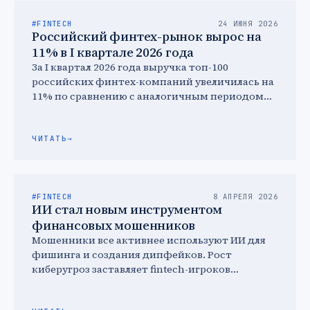
#FINTECH
24 ИЮНЯ 2026
Российский финтех-рынок вырос на
11% в I квартале 2026 года
За I квартал 2026 года выручка топ-100
российских финтех-компаний увеличилась на
11% по сравнению с аналогичным периодом
2025 года и достигла 67,2 …
ЧИТАТЬ
→
#FINTECH
8 АПРЕЛЯ 2026
ИИ стал новым инструментом
финансовых мошенников
Мошенники все активнее используют ИИ для
фишинга и создания дипфейков. Рост
киберугроз заставляет fintech-игроков
пересматривать подход к безопасности — они
делают ставку …