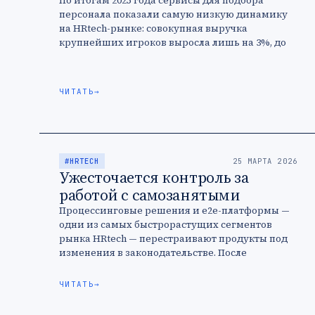
По итогам 2025 года сервисы для подбора
персонала показали самую низкую динамику
на HRtech-рынке: совокупная выручка
крупнейших игроков выросла лишь на 3%, до
58,8 млрд рублей. Замедление темпов связано с
…
ЧИТАТЬ
→
#HRTECH
25 МАРТА 2026
Ужесточается контроль за
работой с самозанятыми
Процессинговые решения и e2e-платформы —
одни из самых быстрорастущих сегментов
рынка HRtech — перестраивают продукты под
изменения в законодательстве. После
активного включения государства в
регулирование платформенной экономики,
ЧИТАТЬ
→
сервисы все больше …