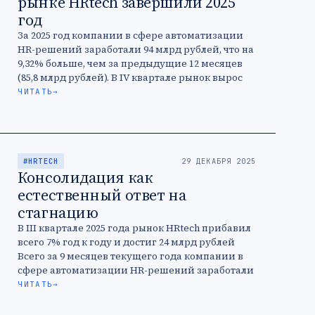
рынке HRtech завершили 2025
год
За 2025 год компании в сфере автоматизации
HR-решений заработали 94 млрд рублей, что на
9,32% больше, чем за предыдущие 12 месяцев
(85,8 млрд рублей). В IV квартале рынок вырос
на …
ЧИТАТЬ
→
#HRTECH
29 ДЕКАБРЯ 2025
Консолидация как
естественный ответ на
стагнацию
В III квартале 2025 года рынок HRtech прибавил
всего 7% год к году и достиг 24 млрд рублей
Всего за 9 месяцев текущего года компании в
сфере автоматизации HR-решений заработали
…
ЧИТАТЬ
→