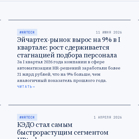
#HRTECH
11 ИЮНЯ 2026
Эйчартех-рынок вырос на 9% в I
квартале: рост сдерживается
стагнацией подбора персонала
За I квартал 2026 года компании в сфере
автоматизации HR-решений заработали более
21 млрд рублей, что на 9% больше, чем
аналогичный показатель прошлого года.
Наибольший рост среди сегментов показали
ЧИТАТЬ
→
КЭДО …
#HRTECH
1 АПРЕЛЯ 2026
КЭДО стал самым
быстрорастущим сегментом