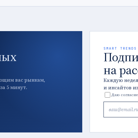
SMART TRENDS
ных
Подпи
на ра
ющим вас рынкам,
Каждую неде
за 5 минут.
и инсайтов и
Даю согласие