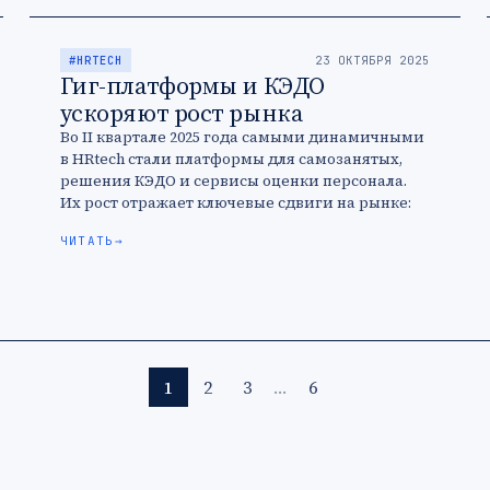
#HRTECH
23 ОКТЯБРЯ 2025
Гиг-платформы и КЭДО
ускоряют рост рынка
Во II квартале 2025 года самыми динамичными
в HRtech стали платформы для самозанятых,
решения КЭДО и сервисы оценки персонала.
Их рост отражает ключевые сдвиги на рынке:
переход к гибкой занятости, …
ЧИТАТЬ
→
1
2
3
…
6