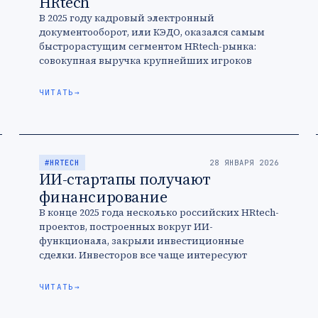
HRtech
В 2025 году кадровый электронный
документооборот, или КЭДО, оказался самым
быстрорастущим сегментом HRtech-рынка:
совокупная выручка крупнейших игроков
ниши выросла на 40% год к году. Драйверами
стали усложнение запросов со стороны …
ЧИТАТЬ
→
#HRTECH
28 ЯНВАРЯ 2026
ИИ-стартапы получают
финансирование
В конце 2025 года несколько российских HRtech-
проектов, построенных вокруг ИИ-
функционала, закрыли инвестиционные
сделки. Инвесторов все чаще интересуют
решения, которые не только добавляют ИИ в
отдельные задачи, а фактически заменяют
ЧИТАТЬ
→
часть …