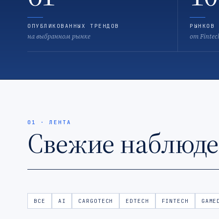
ОПУБЛИКОВАННЫХ ТРЕНДОВ
РЫНКОВ 
на выбранном рынке
от Fintec
01 · ЛЕНТА
Свежие наблюд
ВСЕ
AI
CARGOTECH
EDTECH
FINTECH
GAME