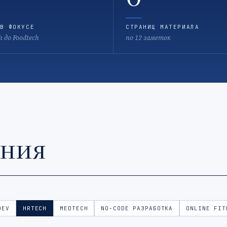
В ФОКУСЕ
СТРАНИЦ МАТЕРИАЛА
h до Foodtech
по 12 заметок
ения
DEV
HRTECH
MEDTECH
NO-CODE РАЗРАБОТКА
ONLINE FIT